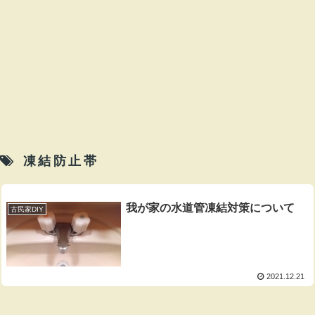
凍結防止帯
我が家の水道管凍結対策について
古民家DIY
2021.12.21