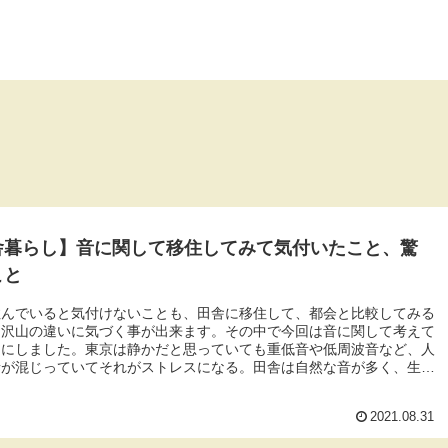
舎暮らし】音に関して移住してみて気付いたこと、驚
こと
住んでいると気付けないことも、田舎に移住して、都会と比較してみる
と沢山の違いに気づく事が出来ます。その中で今回は音に関して考えて
とにしました。東京は静かだと思っていても重低音や低周波音など、人
音が混じっていてそれがストレスになる。田舎は自然な音が多く、生活
えで心地よく聞こえる事。
2021.08.31