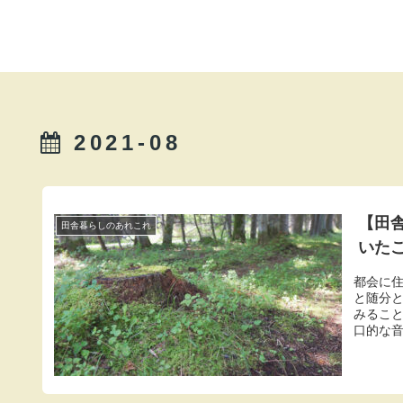
2021-08
【田
田舎暮らしのあれこれ
いた
都会に
と随分
みるこ
口的な
するう