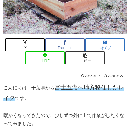
X
Facebook
はてブ
LINE
コピー
2022.04.14
2026.02.27
富士五湖へ地方移住したレ
こんにちは！千葉県から
イク
です。
暖かくなってきたので、少しずつ外に出て作業がしたくな
って来ました。