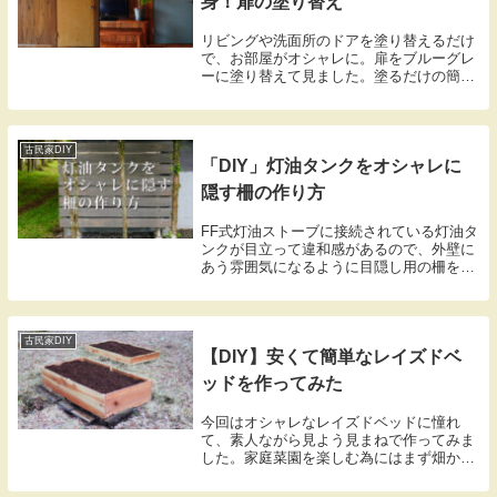
身！扉の塗り替え
リビングや洗面所のドアを塗り替えるだけ
で、お部屋がオシャレに。扉をブルーグレ
ーに塗り替えて見ました。塗るだけの簡単
DIYです。
古民家DIY
「DIY」灯油タンクをオシャレに
隠す柵の作り方
FF式灯油ストーブに接続されている灯油タ
ンクが目立って違和感があるので、外壁に
あう雰囲気になるように目隠し用の柵を製
作します。杉板を2×2材を使用して以外に
簡単に制作する事が出来ました。
古民家DIY
【DIY】安くて簡単なレイズドベ
ッドを作ってみた
今回はオシャレなレイズドベッドに憧れ
て、素人ながら見よう見まねで作ってみま
した。家庭菜園を楽しむ為にはまず畑から
という事で、カインズホームへ行って杉板
を買って製作しました。