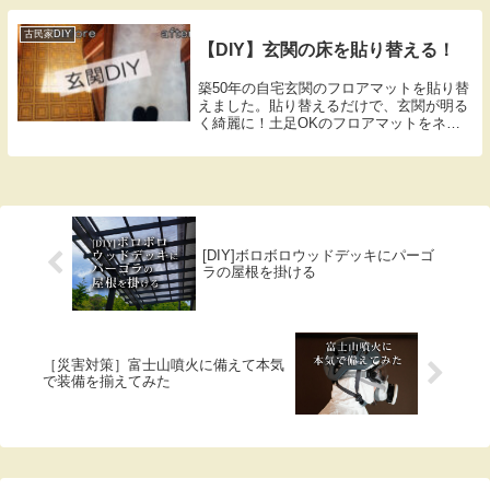
古民家DIY
【DIY】玄関の床を貼り替える！
築50年の自宅玄関のフロアマットを貼り替
えました。貼り替えるだけで、玄関が明る
く綺麗に！土足OKのフロアマットをネッ
トでサイズに合わせて注文、玄関の凹凸に
合わせて、細かくカットして、フロアマッ
ト用の接着剤で張り付ければ完成です。素
人でも簡単リフォーム。
[DIY]ボロボロウッドデッキにパーゴ
ラの屋根を掛ける
［災害対策］富士山噴火に備えて本気
で装備を揃えてみた