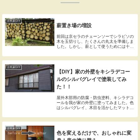
古民家DIY
薪置き場の増設
前回は京セラのチェーンソーでシラビソの
木を玉切りし、たくさんの丸太を準備しま
した。しかし、薪として使うためには十分
な乾燥が欠かせません。そこで今回は、丸
太を保管・乾燥させるための薪置き場を作
っていきたいと思います。前回のブログ
↓【京セラ チ...
古民家DIY
【DIY】家の外壁をキシラデコー
ルのシルバグレイで塗装してみ
た！！
屋外木部用の防腐・防虫塗料、キシラデコ
ールを我が家の外壁に塗ってみました。色
はシルバグレイ、木目を活かしたマットな
仕上がりでとても素敵な仕上がりになりま
した。
古民家DIY
色を変えるだけで、おしゃれに変