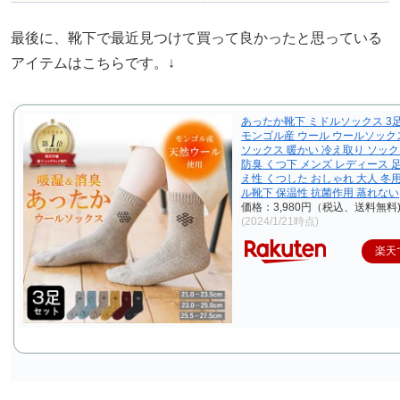
最後に、靴下で最近見つけて買って良かったと思っている
アイテムはこちらです。↓
あったか靴下 ミドルソックス 3
モンゴル産 ウール ウールソック
ソックス 暖かい 冷え取り ソック
防臭 くつ下 メンズ レディース 
え性 くつした おしゃれ 大人 冬
ル靴下 保温性 抗菌作用 蒸れない
価格：3,980円（税込、送料無料
(2024/1/21時点)
楽天