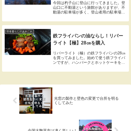
今回は杓子山に登山に行ってきました。登
山口に不動湯という旅館がありますが、不
動湯の駐車場が多く、登山者用の駐車場が
少なく、分かりづらかったのでわかりやす
く説明です。
田舎暮らしのあれこれ
鉄フライパンの油ならし！リバー
ライト【極】28㎝を購入
リバーライト（極）の鉄フライパンの28㎝
を買ってみました。始めて使う鉄フライパ
ンですが、ハンバークとホットケーキを上
手に焼き上げる事が出来ました。
光窓の製作と壁色の変更で台所を明る
くしてみた
全国大陶器市は凄く楽しい！