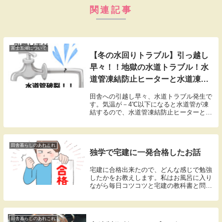
関連記事
富士五湖について
【冬の水回りトラブル】引っ越し
早々！！地獄の水道トラブル！水
道管凍結防止ヒーターと水道凍結
防止ヒーター用節電器NEWセー
田舎への引越し早々、水道トラブル発生で
ブ90
す。気温が－4℃以下になると水道管が凍
結するので、水道管凍結防止ヒーターと節
電器NEWセーブ90を購入して施工しまし
た。ただ、巻くことが出来ない箇所がある
為、悪戦苦闘することになりました。冬の
田舎暮らしの大変さに改めて気づきまし
田舎暮らしのあれこれ
独学で宅建に一発合格したお話
た。
宅建に合格出来たので、どんな感じで勉強
したかをお教えします。私はお風呂に入り
ながら毎日コツコツと宅建の教科書と問題
集を解きました。
田舎暮らしのあれこれ