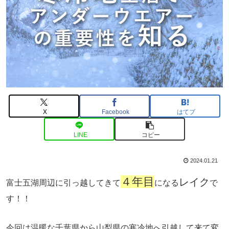
X
Facebook
はてブ
LINE
コピー
2024.01.21
４年目
レイク
富士五湖周辺に引っ越してきて
になる
で
す！！
今回は温暖な千葉県から山梨県の寒冷地へ引越して来て変