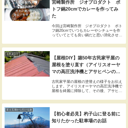
宮崎製作所 ジオプロダクト ポ
トフ鍋20cmでカレーを作ってみ
た
今回は宮崎製作所 ジオプロダクト ポト
フ鍋20cmでいつもカレーやシチューを作
っていてとても良い鍋だと思い消化させて
頂きます。
古民家DIY
【屋根DIY】築50年古民家平屋の
屋根を塗り直す（アイリスオーヤ
マの高圧洗浄機とアサヒペンのア
クリル塗料を使用）
古民家平屋の屋根の塗替えの様子をお伝え
します。アイリスオーヤマの高圧洗浄機で
屋根を綺麗に掃除して、その後、アサヒペ
ンの高級アクリル塗料で塗装しました。強
力サビ抑制剤も含まれているらしく、とて
も綺麗に塗ることができました。
富士五湖から行ける旅
【初心者必見】杓子山に登る前に
知りたかった駐車場のお話