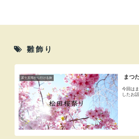
雛飾り
まつ
富士五湖から行ける旅
今回は
したお