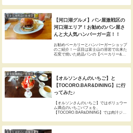
す。「芝桜が満開になった」という情報を
見かけ、これは見に行くしかないと、居て
も立ってもいられず現地へ向かいました。
訪れたのは、2...
富士五湖周辺の飲食店
【河口湖グルメ】パン屋激戦区の
河口湖エリア！お勧めのパン屋さ
んと大人気ハンバーガー店！！
お勧めベーカリーとハンバーガーショップ
のご紹介！一店目は富士山の溶岩で出来た
石窯で焼いた絶品パンの【ベーカリー&カ
フェ エソラ】さんのご紹介、2点目は政
界御用達のハンバーガーショップ【ムース
ヒルズバーガー（MOOSE HILLS
BURGER）】さんのご紹介です。
富士五湖周辺の飲食店
【オルソンさんのいちご】と
【TOCORO.BAR&DINING】に行
ってみた♪
【オルソンさんのいちご】ではボリュウー
ム満点のいちごパフェを、
【TOCORO.BAR&DINING】では肉汁ジュ
ーシーなハンバークランチを美味しく頂き
ました。
富士五湖周辺の飲食店