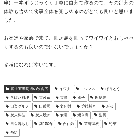
串は一本ずつじっくり丁寧に自分で作るので、その部分の
体験も含めて食事全体を楽しめるのがとても良いと思いま
した。
お友達や家族で来て、囲炉裏を囲ってワイワイとおしゃべ
りするのも良いのではないでしょうか？
参考になれば幸いです。
富士五湖周辺の飲食店
イワナ
ニジマス
ほうとう
ろばた料理
古民家
古豪
団子
囲炉裏
山梨グルメ
山麓園
文化財
炉端焼き
炭火
炭火料理
炭火焼き
炭竃
焼き鳥
生簀
田舎暮らし
築150年
自在鉤
茅葺屋根
野菜
飛騨