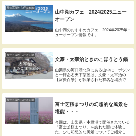
富士五湖から行ける旅
山中湖カフェ 2024/2025ニュー
オープン
山中湖のおすすめカフェ 2024年2025年ニ
ューオープン情報です。
富士五湖から行ける旅
文豪・太宰治ときのこほうとう鍋
山梨県の河口湖北側にある山中に、ポツン
と一軒ある天下茶屋は、文豪・太宰治の
【富嶽百景】が執筆された有名な場所で
す。こちらの天下茶屋はきのこほうとう鍋
が名物で、素朴で心も温かくなる美味しい
ほうとうでした。
富士五湖から行ける旅
富士芝桜まつりの幻想的な風景を
堪能・・・
今回は、山梨県・本栖湖で開催されている
「富士芝桜まつり」を訪れた際に体験し
た、少し幻想的な風景についてご紹介しま