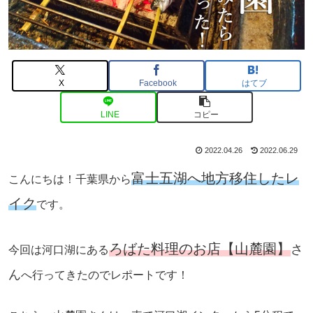
X
Facebook
はてブ
LINE
コピー
2022.04.26
2022.06.29
富士五湖へ地方移住したレ
こんにちは！千葉県から
イク
です。
ろばた料理のお店【山麓園】
さ
今回は河口湖にある
ん
へ行ってきたのでレポートです！