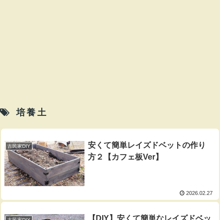
培養土
安くて簡単レイズドベットの作り
古民家DIY
方２【カフェ板Ver】
2026.02.27
【DIY】安くて簡単なレイズドベッ
古民家DIY