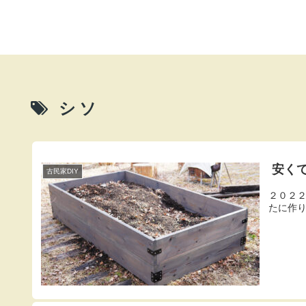
シソ
安く
古民家DIY
２０２
たに作