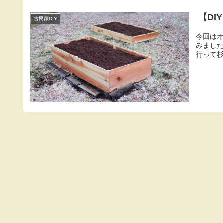
【D
古民家DIY
今回は
みまし
行って