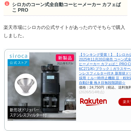
シロカのコーン式全自動コーヒーメーカー カフェば
こ PRO
楽天市場にシロカの公式サイトがあったのでそちらで購入
しました。
【ランキング受賞！】 【シロカ
2025年11月20日発売 コーン式
ヒーメーカー カフェばこ PRO C
6C271(K) ブラック｜ガラスサ
ンレスフィルター付き 新形状ド
採用 ミル一時停止機能 豆・粉対
自動計量 挽き目無段階調節☆
価格：24,750円（税込、送料無料
(2026/5/14時点)
楽天