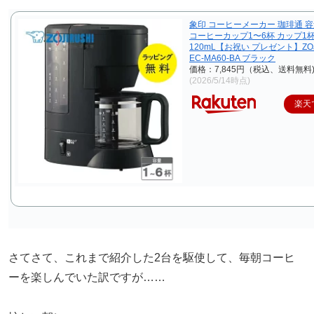
象印 コーヒーメーカー 珈琲通 容量
コーヒーカップ1〜6杯 カップ1
120mL【お祝い プレゼント】ZOJ
EC-MA60-BA ブラック
価格：7,845円（税込、送料無料
(2026/5/14時点)
楽天
さてさて、これまで紹介した2台を駆使して、毎朝コーヒ
ーを楽しんでいた訳ですが……