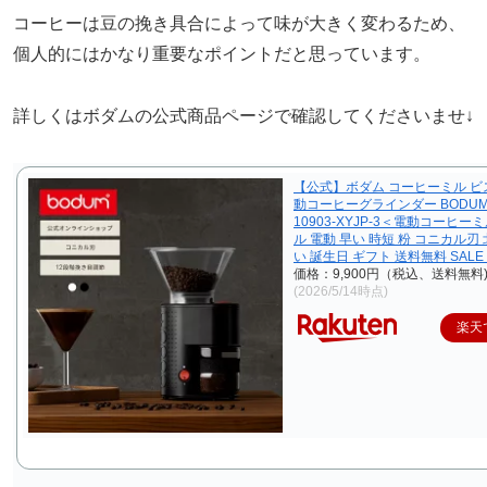
コーヒーは豆の挽き具合によって味が大きく変わるため、
個人的にはかなり重要なポイントだと思っています。
詳しくはボダムの公式商品ページで確認してくださいませ↓
【公式】ボダム コーヒーミル ビ
動コーヒーグラインダー BODUM 
10903-XYJP-3＜電動コーヒー
ル 電動 早い 時短 粉 コニカル刃
い 誕生日 ギフト 送料無料 SAL
価格：9,900円（税込、送料無料
(2026/5/14時点)
楽天